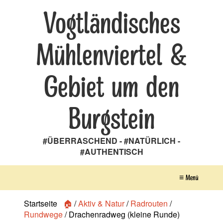
Vogtländisches
Mühlenviertel &
Gebiet um den
Burgstein
#ÜBERRASCHEND - #NATÜRLICH -
#AUTHENTISCH
≡ Menü
Startseite
🏠
/
Aktiv & Natur
/
Radrouten
/
Rundwege
/
Drachenradweg (kleine Runde)