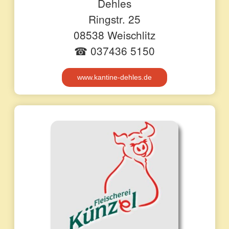
Dehles
Ringstr. 25
08538 Weischlitz
☎ 037436 5150
www.kantine-dehles.de