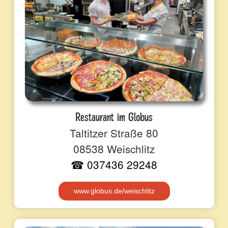
Restaurant im Globus
Taltitzer Straße 80
08538 Weischlitz
☎ 037436 29248
www.globus.de/weischlitz