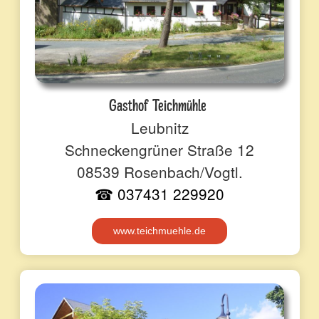
Gasthof Teichmühle
Leubnitz
Schneckengrüner Straße 12
08539 Rosenbach/Vogtl.
☎ 037431 229920
www.teichmuehle.de