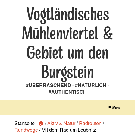
Vogtländisches
Mühlenviertel &
Gebiet um den
Burgstein
#ÜBERRASCHEND - #NATÜRLICH -
#AUTHENTISCH
≡ Menü
Startseite
🏠
/
Aktiv & Natur
/
Radrouten
/
Rundwege
/
Mit dem Rad um Leubnitz